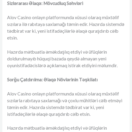
Sizlərarası Əlaqə: Mövcudluq Səhvləri
Alov Casino onlayn platformunda xüsusi olaraq müxtəlif
sızılara ilə rabıtaya saxlamağı təmin edir. Hazırda sistemdə
tədbirat var ki, yeni istifadəçilərlə əlaqə quraşdırıb cəlb
etsin.
Hazırda mətbuatla əməkdaşlıq etdiyi və üfüqlərin
doldurulmayıb hüquqi bazada qeydə almayan yeni
oyunistifadəcislərə açıklamaq istirak etdiyini məlumdir.
Sorğu Çatdırılma: Əlaqə Növlərinin Təşkilatı
Alov Casino onlayn platformunda xüsusi olaraq müxtəlif
sızılarla rabıtaya saxlamağı və çoxlu mühitləri cəlb etməyi
təmin edir. Hazırda sistemdə tədbirat var ki, yeni
istifadəçilərlə əlaqə quraşdırıb cəlb etsin.
Hazırda mətbuatla əməkdaşlıq etdiyi və üfüqlərin