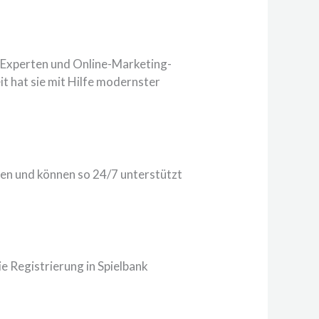
n Experten und Online-Marketing-
t hat sie mit Hilfe modernster
ben und können so 24/7 unterstützt
e Registrierung in Spielbank