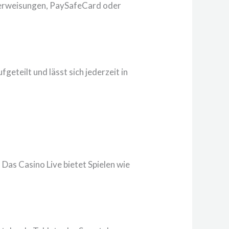
küberweisungen, PaySafeCard oder
geteilt und lässt sich jederzeit in
 Das Casino Live bietet Spielen wie