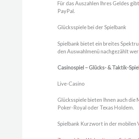
Für das Auszahlen Ihres Geldes gib
PayPal.
Glücksspiele bei der Spielbank
Spielbank bietet ein breites Spektru
den Auswahlmenü nachgezählt wer
Casinospiel – Glücks- & Taktik-Spie
Live-Casino
Glücksspiele bieten Ihnen auch die 
Poker-Royal oder Texas Holdem.
Spielbank Kurzwort in der mobilen 