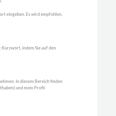
.
ort eingeben. Es wird empfohlen,
 Kurzwort, indem Sie auf den
nehmen. In diesem Bereich finden
thaben) und mein Profil