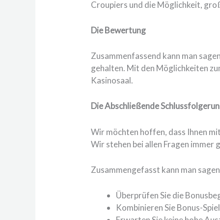
Croupiers und die Möglichkeit, gr
Die Bewertung
Zusammenfassend kann man sagen, d
gehalten. Mit den Möglichkeiten zum
Kasinosaal.
Die Abschließende Schlussfolgerun
Wir möchten hoffen, dass Ihnen mit
Wir stehen bei allen Fragen immer 
Zusammengefasst kann man sagen
Überprüfen Sie die Bonusbeg
Kombinieren Sie Bonus-Spiel
Erwarten Sie keine hohe Aus