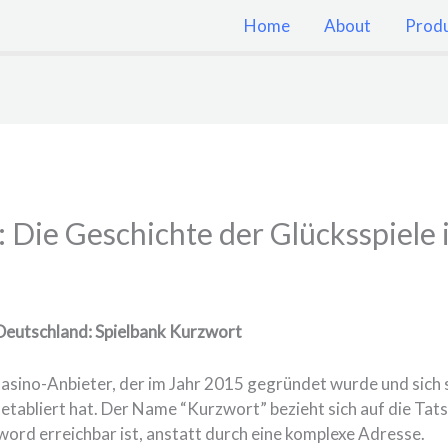
Home
About
Prod
 Die Geschichte der Glücksspiele
 Deutschland: Spielbank Kurzwort
Casino-Anbieter, der im Jahr 2015 gegründet wurde und sich 
tabliert hat. Der Name “Kurzwort” bezieht sich auf die Tat
word erreichbar ist, anstatt durch eine komplexe Adresse.