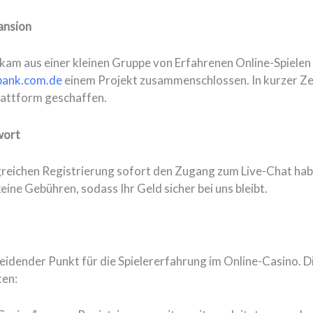
ansion
 kam aus einer kleinen Gruppe von Erfahrenen Online-Spiele
bank.com.de
einem Projekt zusammenschlossen. In kurzer Zei
lattform geschaffen.
wort
lgreichen Registrierung sofort den Zugang zum Live-Chat ha
eine Gebühren, sodass Ihr Geld sicher bei uns bleibt.
idender Punkt für die Spielererfahrung im Online-Casino. Di
ten: