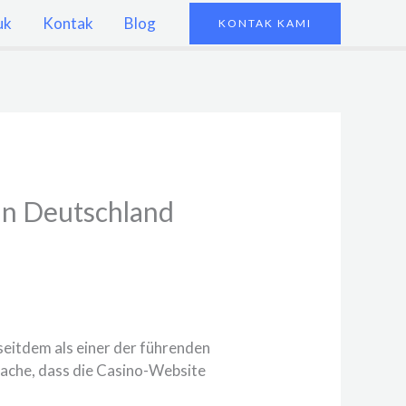
uk
Kontak
Blog
KONTAK KAMI
 in Deutschland
seitdem als einer der führenden
sache, dass die Casino-Website