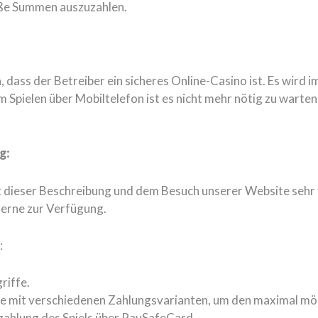
oße Summen auszuzahlen.
ass der Betreiber ein sicheres Online-Casino ist. Es wird 
 Spielen über Mobiltelefon ist es nicht mehr nötig zu warten 
g:
 dieser Beschreibung und dem Besuch unserer Website sehr v
gerne zur Verfügung.
:
riffe.
e mit verschiedenen Zahlungsvarianten, um den maximal mög
zahlung des Spiels über PaySafeCard.