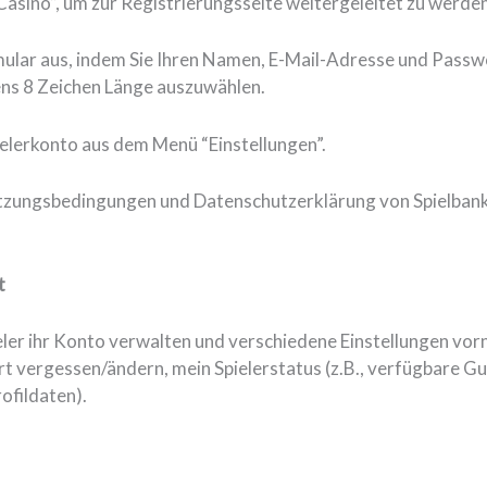
Casino”, um zur Registrierungsseite weitergeleitet zu werden
rmular aus, indem Sie Ihren Namen, E-Mail-Adresse und Passw
ens 8 Zeichen Länge auszuwählen.
pielerkonto aus dem Menü “Einstellungen”.
Nutzungsbedingungen und Datenschutzerklärung von Spielbank
t
ler ihr Konto verwalten und verschiedene Einstellungen vor
 vergessen/ändern, mein Spielerstatus (z.B., verfügbare Gu
ofildaten).