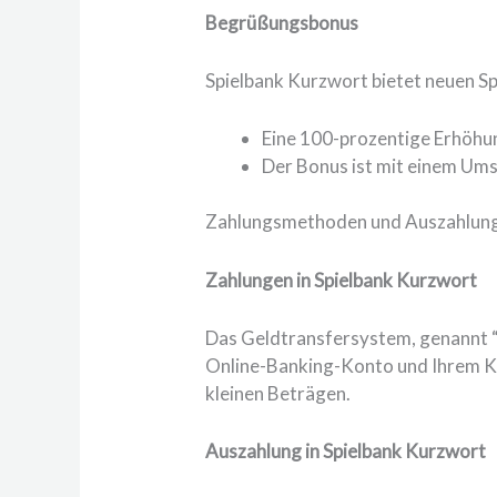
Begrüßungsbonus
Spielbank Kurzwort bietet neuen Sp
Eine 100-prozentige Erhöhun
Der Bonus ist mit einem Ums
Zahlungsmethoden und Auszahlun
Zahlungen in Spielbank Kurzwort
Das Geldtransfersystem, genannt “
Online-Banking-Konto und Ihrem Kon
kleinen Beträgen.
Auszahlung in Spielbank Kurzwort