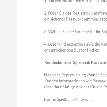
1. Klicken Sie auf den Button “Zum 
2. Füllen Sie das Registrierungsfo
ein sicheres Passwort mit mindest
3. Wählen Sie die Sprache für Ihr S
4. Lesen und akzeptieren Sie die 
entsprechenden Button klicken.
Kundenkonto in Spielbank Kurzwor
Nach der Registrierung können Spie
Kunden Informationen wie Passwort
(Standartmäßige Ansicht für alle Pr
Boni in Spielbank Kurzwort