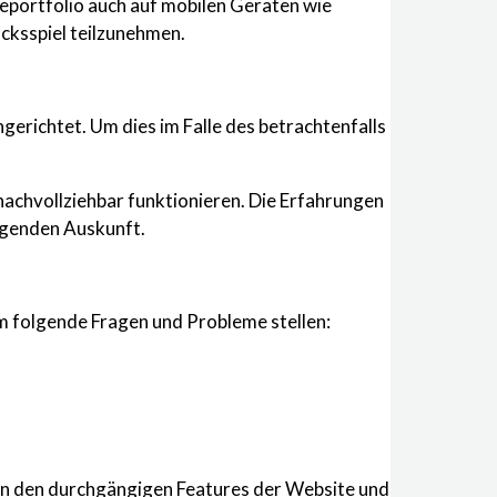
leportfolio auch auf mobilen Geräten wie
ücksspiel teilzunehmen.
erichtet. Um dies im Falle des betrachtenfalls
.
 nachvollziehbar funktionieren. Die Erfahrungen
ugenden Auskunft.
m folgende Fragen und Probleme stellen:
t an den durchgängigen Features der Website und