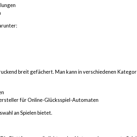
hlungen
m
runter:
druckend breit gefächert. Man kann in verschiedenen Kategor
en
hersteller für Online-Glücksspiel-Automaten
wahl an Spielen bietet.