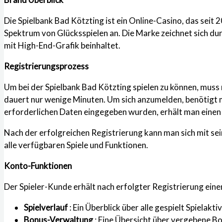
Die Spielbank Bad Kötzting ist ein Online-Casino, das seit
Spektrum von Glücksspielen an. Die Marke zeichnet sich du
mit High-End-Grafik beinhaltet.
Registrierungsprozess
Um bei der Spielbank Bad Kötzting spielen zu können, mus
dauert nur wenige Minuten. Um sich anzumelden, benötigt 
erforderlichen Daten eingegeben wurden, erhält man einen
Nach der erfolgreichen Registrierung kann man sich mit se
alle verfügbaren Spiele und Funktionen.
Konto-Funktionen
Der Spieler-Kunde erhält nach erfolgter Registrierung ein
Spielverlauf
: Ein Überblick über alle gespielt Spielak
Bonus-Verwaltung
: Eine Übersicht über vergebene B