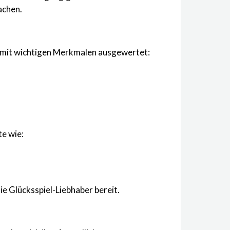
achen.
 mit wichtigen Merkmalen ausgewertet:
e wie:
die Glücksspiel-Liebhaber bereit.