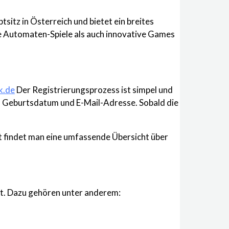
sitz in Österreich und bietet ein breites
he Automaten-Spiele als auch innovative Games
k.de
Der Registrierungsprozess ist simpel und
, Geburtsdatum und E-Mail-Adresse. Sobald die
t findet man eine umfassende Übersicht über
st. Dazu gehören unter anderem: