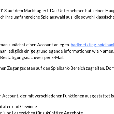
 2013 auf dem Markt agiert. Das Unternehmen hat seinen Haupt
rch ihre umfangreiche Spielauswahl aus, die sowohl klassisc
s man zunächst einen Account anlegen.
badkoetzting-spielban
man lediglich einige grundlegende Informationen wie Namen
 Bestätigungsnachweis per E-Mail.
inen Zugangsdaten auf den Spielbank-Bereich zugreifen. Dor
en Account, der mit verschiedenen Funktionen ausgestattet i
tivitäten und Gewinne
oni und Lesezeichen für zukünftige Angebote