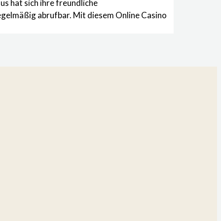
s hat sich ihre freundliche
gelmäßig abrufbar. Mit diesem Online Casino