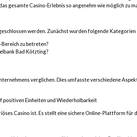
 das gesamte Casino-Erlebnis so angenehm wie möglich zu m
geschlossen werden. Zunächst wurden folgende Kategorien
o-Bereich zu betreten?
ielbank Bad Kötzting?
nternehmens verglichen. Dies umfasste verschiedene Aspekt
 positiven Einheiten und Wiederholbarkeit
iöses Casino ist. Es stellt eine sichere Online-Plattform für 