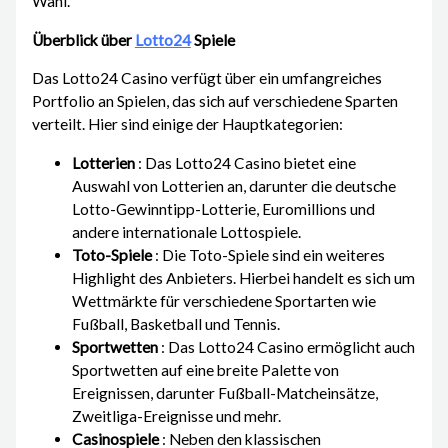
Wahl.
Überblick über
Lotto24
Spiele
Das Lotto24 Casino verfügt über ein umfangreiches
Portfolio an Spielen, das sich auf verschiedene Sparten
verteilt. Hier sind einige der Hauptkategorien:
Lotterien
: Das Lotto24 Casino bietet eine
Auswahl von Lotterien an, darunter die deutsche
Lotto-Gewinntipp-Lotterie, Euromillions und
andere internationale Lottospiele.
Toto-Spiele
: Die Toto-Spiele sind ein weiteres
Highlight des Anbieters. Hierbei handelt es sich um
Wettmärkte für verschiedene Sportarten wie
Fußball, Basketball und Tennis.
Sportwetten
: Das Lotto24 Casino ermöglicht auch
Sportwetten auf eine breite Palette von
Ereignissen, darunter Fußball-Matcheinsätze,
Zweitliga-Ereignisse und mehr.
Casinospiele
: Neben den klassischen