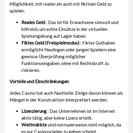
Möglichkeit, mit realen als auch mit fiktiven Geld zu
spielen:
Reales Geld
: Das ist für Erwachsene sinnvoll und
hilfreich, um echte Einsätze in der virtuellen
Spielumgebung auf Lager haben.
Fiktes Geld (Freispielmodus)
: Fiktes Guthaben
ermöglicht Neulingen oder jungen Spielern eine
gewisse Überprüfung möglicher
Funktionseingaben, ohne mit Rechtskraft zu
riskieren.
Vorteile und Einschränkungen
Jedes Casino hat auch Nachteile. Einige davon können als
Mängel in der Konstruktion interpretiert werden:
Lizenzierung
: Das Unternehmen ist im Internet
aktiv tätig, aber keine Lizenz erteilt.
Wettmärkte
sind normalerweise nicht möglich, da
es nur Casinospielen zu geben scheint.