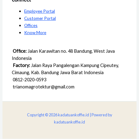
Employee Portal
Customer Portal
Offices
Know More
Office:
Jalan Karawitan no. 48 Bandung, West Java
Indonesia
Factory:
Jalan Raya Pangalengan Kampung Cipeutey,
Cimaung, Kab. Bandung Jawa Barat Indonesia
0812-2020-0593
trianomagrotektur@gmail.com
Copyright © 2026 kadatuankoffie.id | Powered by
kadatuankoffie.id