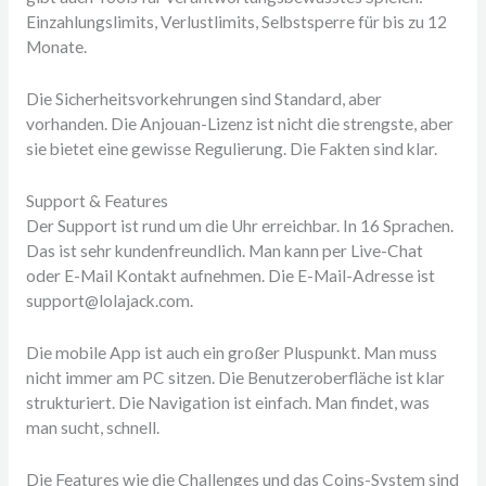
Einzahlungslimits, Verlustlimits, Selbstsperre für bis zu 12
Monate.
Die Sicherheitsvorkehrungen sind Standard, aber
vorhanden. Die Anjouan-Lizenz ist nicht die strengste, aber
sie bietet eine gewisse Regulierung. Die Fakten sind klar.
Support & Features
Der Support ist rund um die Uhr erreichbar. In 16 Sprachen.
Das ist sehr kundenfreundlich. Man kann per Live-Chat
oder E-Mail Kontakt aufnehmen. Die E-Mail-Adresse ist
support@lolajack.com.
Die mobile App ist auch ein großer Pluspunkt. Man muss
nicht immer am PC sitzen. Die Benutzeroberfläche ist klar
strukturiert. Die Navigation ist einfach. Man findet, was
man sucht, schnell.
Die Features wie die Challenges und das Coins-System sind