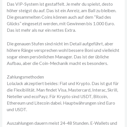
Das VIP-System ist gestaffelt. Je mehr du spielst, desto
höher steigst du auf. Das ist ein Anreiz, am Ball zu bleiben.
Die gesammelten Coins können auch auf dem “Rad des
Glücks” eingesetzt werden, mit Gewinnen bis 1.000 Euro.
Das ist mehr als nur ein nettes Extra.
Die genauen Stufen sind nicht im Detail aufgeführt, aber
höhere Ränge versprechen wohl bessere Boni und vielleicht
sogar einen persönlichen Manager. Das ist der übliche
Aufbau, aber die Coin-Mechanik macht es besonders.
Zahlungsmethoden
LolaJack akzeptiert beides: Fiat und Krypto. Das ist gut für
die Flexibilität. Man findet Visa, Mastercard, Interac, Skrill,
Neteller und ecoPayz. Für Krypto sind USDT, Bitcoin,
Ethereum und Litecoin dabei. Hauptwährungen sind Euro
und USDT.
Auszahlungen dauern meist 24-48 Stunden. E-Wallets und