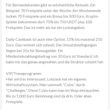
Für Bestandskunden gibt es wöchentliche Reloads. Ein
Beispiel: 70 Freispiele unter der Woche. Am Wochenende
locken 70 Freispiele und ein Bonus bis 500 Euro. Krypto-
Spieler bekommen dort 75% bis 750 USDT plus 100
Freispiele. Das ist mehr als nur ein Lockangebot.
Daily Cashback ist auch eine Option. 15% bis maximal 250
Euro. Das rechnet sich schnell. Die Umsatzbedingungen
liegen bei 35x für Bonusgelder. Ein
Mindesteinzahlungsbetrag von 20 Euro ist Standard. Ich
habe mir das genau angesehen, und die Struktur scheint fair.
VIP/Treueprogramm
Hier wird es interessant. LolaJack hat ein eigenes
Wirtschaftssystem. Man sammelt “Coins” durch
“Challenges”. Diese Coins kann man im Shop eintauschen.
Bis zu 1.000 Euro Belohnung sind da drin. Oder eben
Freispiele.