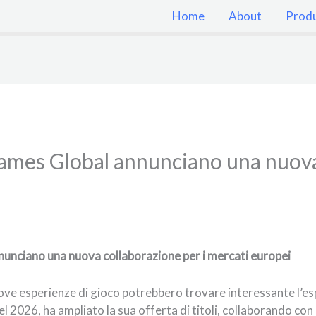
Home
About
Prod
Games Global annunciano una nuova
unciano una nuova collaborazione per i mercati europei
nuove esperienze di gioco potrebbero trovare interessante l’e
l 2026, ha ampliato la sua offerta di titoli, collaborando con 