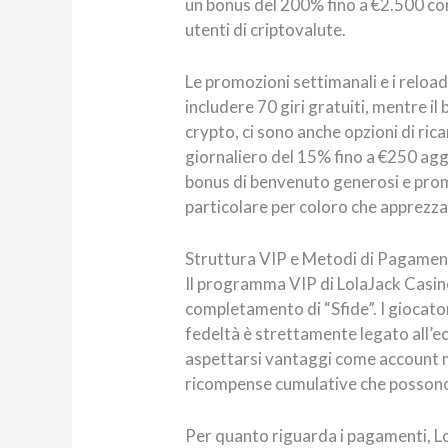
un bonus del 200% fino a €2.500 con 
utenti di criptovalute.
Le promozioni settimanali e i reloa
includere 70 giri gratuiti, mentre il 
crypto, ci sono anche opzioni di ric
giornaliero del 15% fino a €250 aggi
bonus di benvenuto generosi e promo
particolare per coloro che apprezzan
Struttura VIP e Metodi di Pagament
Il programma VIP di LolaJack Casino 
completamento di “Sfide”. I giocato
fedeltà è strettamente legato all’
aspettarsi vantaggi come account ma
ricompense cumulative che possono
Per quanto riguarda i pagamenti, Lo