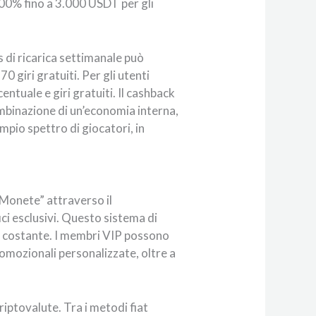
 200% fino a 3.000 USDT per gli
 di ricarica settimanale può
70 giri gratuiti. Per gli utenti
ntuale e giri gratuiti. Il cashback
combinazione di un’economia interna,
pio spettro di giocatori, in
“Monete” attraverso il
ci esclusivi. Questo sistema di
o costante. I membri VIP possono
omozionali personalizzate, oltre a
iptovalute. Tra i metodi fiat